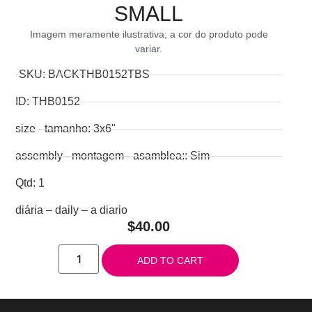
SMALL
Imagem meramente ilustrativa; a cor do produto pode
variar.
SKU: BACKTHB0152TBS
ID: THB0152
size - tamanho: 3x6"
assembly - montagem - asamblea:: Sim
Qtd: 1
diária – daily – a diario
$
40.00
ADD TO CART