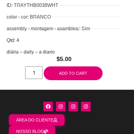
ID: TRAYTHB0038WHT
color - cor: BRANCO
assembly - montagem - asamblea:: Sim
Qtd: 4
diária – daily – a diario
$
5.00
ADD TO CART
ÁREA DO CLIENTE
NOSSO BLOG