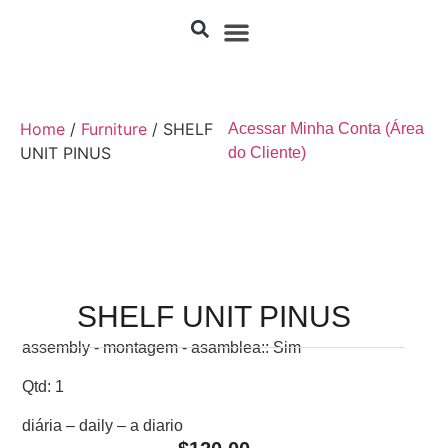
Home
/
Furniture
/ SHELF
Acessar Minha Conta (Área
UNIT PINUS
do Cliente)
SHELF UNIT PINUS
assembly - montagem - asamblea:: Sim
Qtd: 1
diária – daily – a diario