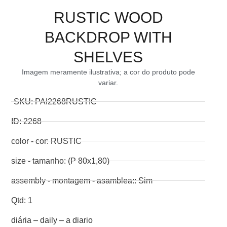
RUSTIC WOOD
BACKDROP WITH
SHELVES
Imagem meramente ilustrativa; a cor do produto pode
variar.
SKU: PAI2268RUSTIC
ID: 2268
color - cor: RUSTIC
size - tamanho: (P 80x1,80)
assembly - montagem - asamblea:: Sim
Qtd: 1
diária – daily – a diario