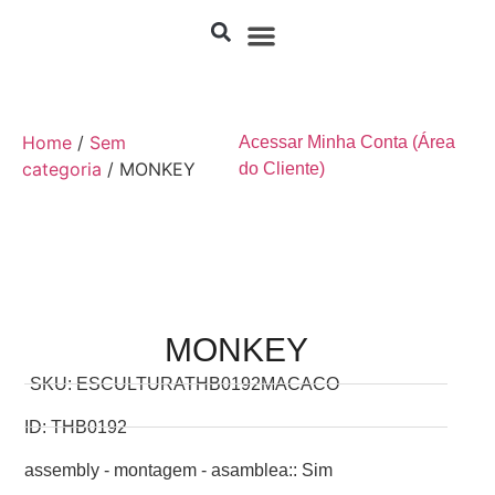
Home
/
Sem
Acessar Minha Conta (Área
categoria
/ MONKEY
do Cliente)
MONKEY
SKU: ESCULTURATHB0192MACACO
ID: THB0192
assembly - montagem - asamblea:: Sim