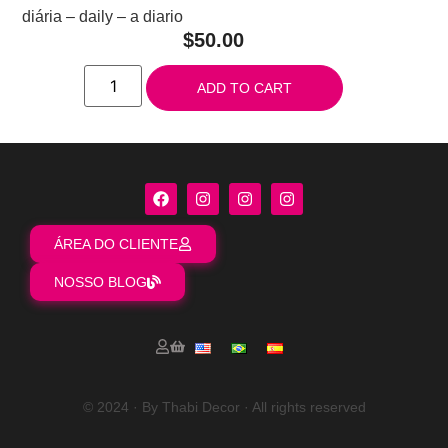
diária – daily – a diario
$
50.00
ADD TO CART
ÁREA DO CLIENTE
NOSSO BLOG
© 2024 · By Thabi Decor · All rights reserved