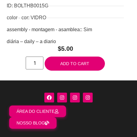
ID: BOLTHB0015G
color - cor: VIDRO
assembly - montagem - asamblea:: Sim
diária – daily – a diario
$
5.00
ADD TO CART
ÁREA DO CLIENTE
NOSSO BLOG