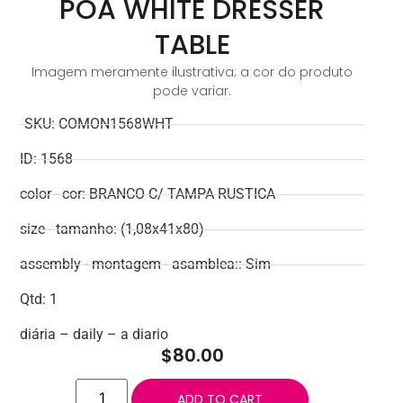
POA WHITE DRESSER
TABLE
Imagem meramente ilustrativa; a cor do produto
pode variar.
SKU: COMON1568WHT
ID: 1568
color - cor: BRANCO C/ TAMPA RUSTICA
size - tamanho: (1,08x41x80)
assembly - montagem - asamblea:: Sim
Qtd: 1
diária – daily – a diario
$
80.00
ADD TO CART