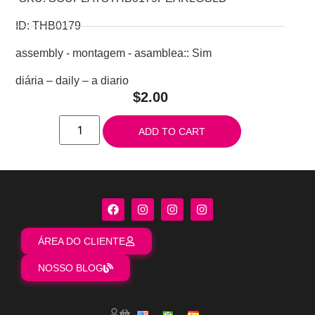
ID: THB0179
assembly - montagem - asamblea:: Sim
diária – daily – a diario
$
2.00
ADD TO CART
ÁREA DO CLIENTE
NOSSO BLOG