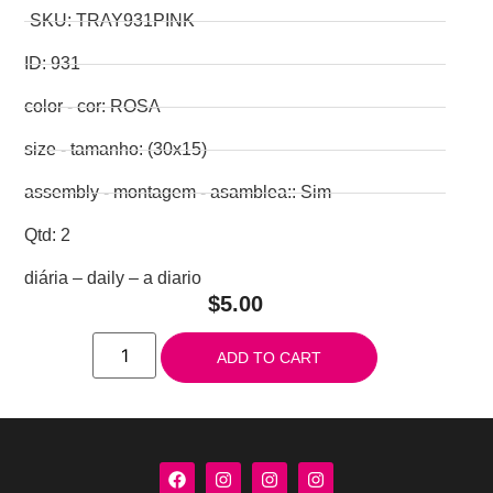
SKU: TRAY931PINK
ID: 931
color - cor: ROSA
size - tamanho: (30x15)
assembly - montagem - asamblea:: Sim
Qtd: 2
diária – daily – a diario
$
5.00
ADD TO CART