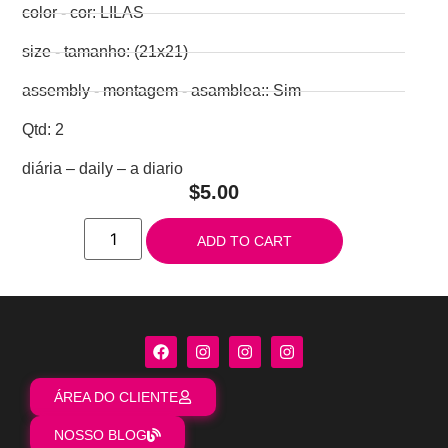
color - cor: LILAS
size - tamanho: (21x21)
assembly - montagem - asamblea:: Sim
Qtd: 2
diária – daily – a diario
$
5.00
ADD TO CART
ÁREA DO CLIENTE
NOSSO BLOG